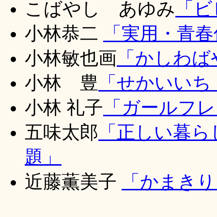
こばやし あゆみ
「ビ
小林恭二
「実用・青春
小林敏也画
「かしわば
小林 豊
「せかいいち
小林 礼子
「ガールフレ
五味
太郎
「正しい暮ら
題」
近藤薫美子
「かまきり