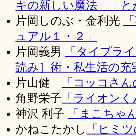
キの新しい魔法」
「と
片岡しのぶ・金利光
「
ュアル１・２」
片岡
義男
「タイプライ
読み］術・私生活の充
片山
健
「コッコさん
角野栄子
「ライオンく
神沢 利子
「まこちゃ
かねこたかし
「ヒミツ