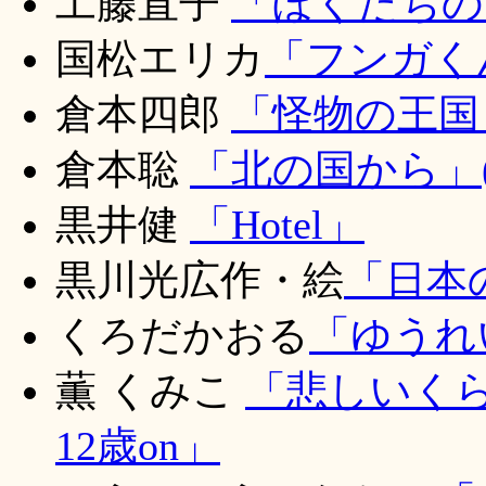
工藤直子
「ぼくたちの
国松エリカ
「フンガく
倉本四郎
「怪物の王国
倉本聡
「北の国から」(
黒井健
「Hotel」
黒川光広作・絵
「日本
くろだかおる
「ゆうれ
薫 くみこ
「悲しいく
12歳on」