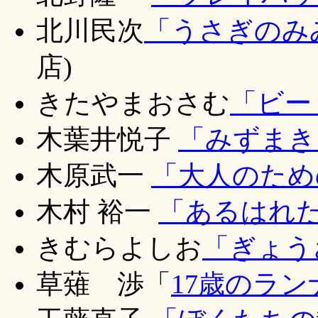
北川民次
「うさぎのみ
店)
きたやまおさむ
「ビー
木葉井悦子
「みずまき
木原武一
「大人のため
木村 裕一
「あるはれ
きむらよしお
「ぎょう
草薙 渉「
17歳のラン