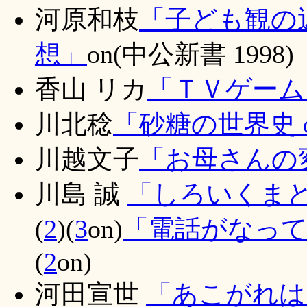
河原和枝
「子ども観の
想」
on(中公新書 1998)
香山 リカ
「ＴＶゲームと
川北稔
「砂糖の世界史 
川越文子
「お母さんの
川島
誠
「しろいくまと
(
2
)(
3
on)
「電話がなっ
(
2
on)
河田宣世
「あこがれは