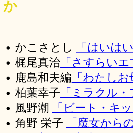
か
かこさとし
「はいは
梶尾真治
「さすらいエ
鹿島和夫編
「わたしお
柏葉幸子
「ミラクル・
風野潮
「ビート・キッズ
角野
栄子
「魔女から