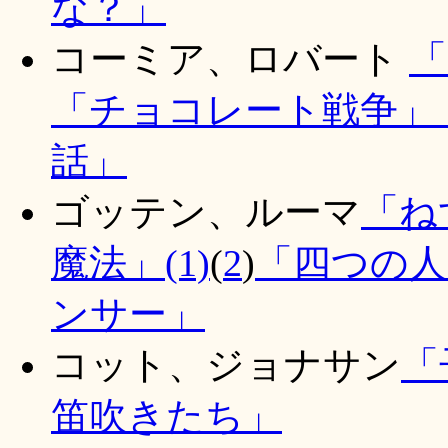
な？」
コーミア
、ロバート
「
「チョコレート戦争」
話」
ゴッテ
ン、ルーマ
「
ね
魔法」(1)
(
2
)
「四つの人
ンサー」
コット、ジョナサン
「
笛吹きたち」