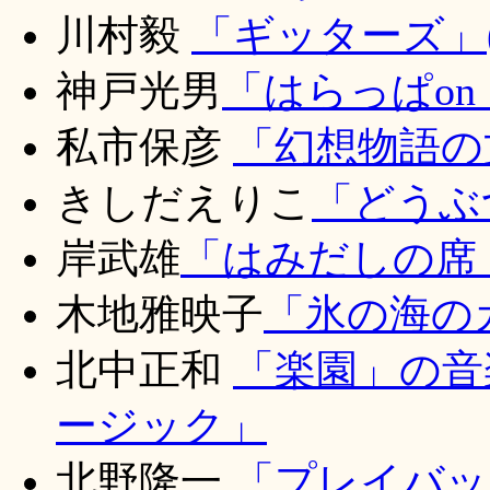
川村毅
「ギッターズ」(
神戸光男
「はらっぱon
私市保彦
「幻想物語の
きしだえりこ
「どうぶ
岸武雄
「はみだしの席
木地雅映子
「氷の海の
北中正和
「楽園」の音
ージック」
北野隆一
「プレイバッ