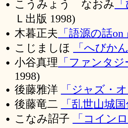
こうみょう なおみ
「
Ｌ出版 1998)
木暮正夫
「語源の話on
こじましほ
「へびかん
小谷真理
「ファンタジ
1998)
後藤雅洋
「ジャズ・オ
後藤竜二
「乱世山城国
こなみ詔子
「コインロ