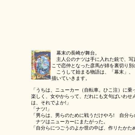
幕末の長崎が舞台。
主人公のナツは手に入れた銃で、写真
こで恋仲となった彦馬が姉を裏切り別
こうして始まる物語は、「幕末」、「
描いていきます。
「うちは、ニューカー（自転車。ひこ注）に乗
楽しく、女やからって、だれにも文句ばいわせ
は、それでよか!」
「ナツ!」
「男らは、男らのために戦うだけやろ! 自分ら
ナツはニューカーにまたがった。
「自分らにつごうのよか世の中ば、作リたかた