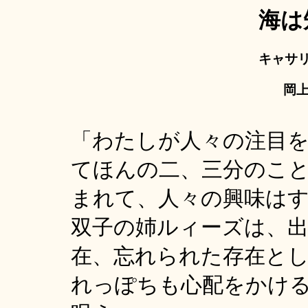
海は
キャサ
岡上
「わたしが人々の注目
てほんの二、三分のこ
まれて、人々の興味は
双子の姉ルィーズは、
在、忘れられた存在と
れっぽちも心配をかけ