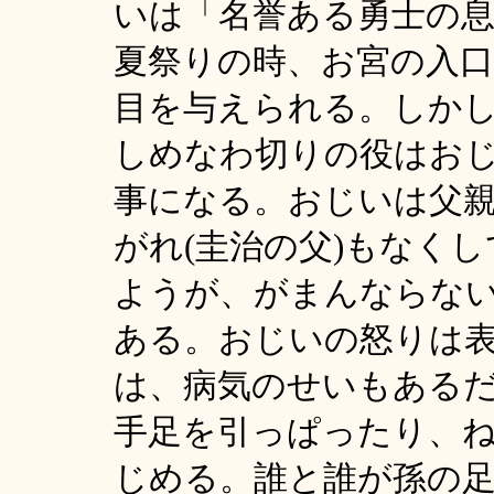
いは「名誉ある勇士の
夏祭りの時、お宮の入
目を与えられる。しか
しめなわ切りの役はお
事になる。おじいは父
がれ(圭治の父)もなく
ようが、がまんならな
ある。おじいの怒りは
は、病気のせいもある
手足を引っぱったり、
じめる。誰と誰が孫の