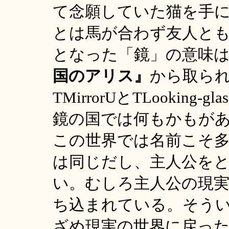
て念願していた猫を手
とは馬が合わず友人と
となった「鏡」の意味
国のアリス』
から取ら
TMirrorUとTLookin
鏡の国では何もかもが
この世界では名前こそ
は同じだし、主人公を
い。むしろ主人公の現
ち込まれている。そう
ざめ現実の世界に戻っ