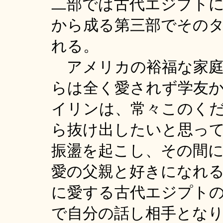
二部では古代エジプト
から成る第三部でその
れる。
アメリカの裕福な家庭
らは全く愛されず学友
イリンは、常々このく
ら抜け出したいと思っ
振盪を起こし、その間
愛の父親と好きになれ
に愛する古代エジプト
で自分の話し相手とな